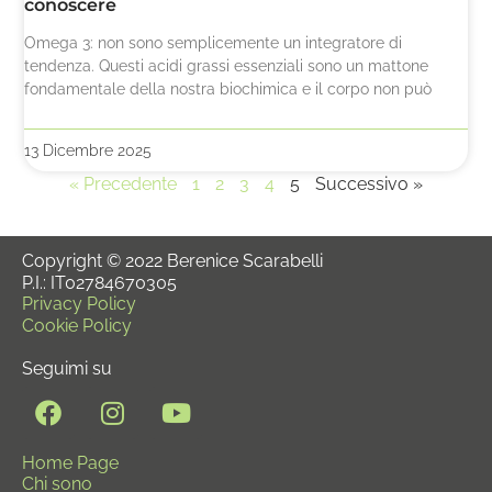
conoscere
Omega 3: non sono semplicemente un integratore di
tendenza. Questi acidi grassi essenziali sono un mattone
fondamentale della nostra biochimica e il corpo non può
13 Dicembre 2025
« Precedente
1
2
3
4
5
Successivo »
Copyright © 2022 Berenice Scarabelli
P.I.: IT02784670305
Privacy Policy
Cookie Policy
Seguimi su
Home Page
Chi sono