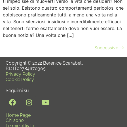
ti impedisse di muoverti verso la vita che desideri? Non
sei solo. Esistono quattro comportamenti pericolosi che
colpiscono praticamente tutti, almeno una volta nella
vita. Sono silenziosi, insidiosi e incredibilmente efficaci
nel tenerti fermo esattamente dove non vuoi essere. La
buona notizia? Una volta che […]
Successivo
→
Copyright © 2022 Berenice Scarabelli
P.I.: IT02784670305
Privacy Policy
Cookie Policy
Seguimi su
Home Page
Chi sono
Le mie attività