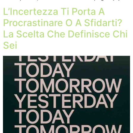
L’Incertezza Ti Porta A
Procrastinare O A Sfidarti?
La Scelta Che Definisce Chi
Sei