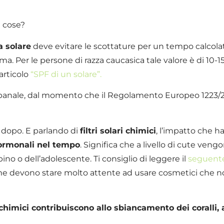
e cose?
 solare
deve evitare le scottature per un tempo calcolato
ma. Per le persone di razza caucasica tale valore è di 10-
 articolo
“SPF di un solare”.
anale, dal momento che il Regolamento Europeo 1223/20
 dopo. E parlando di
filtri solari chimici
, l’impatto che h
 ormonali nel tempo
. Significa che a livello di cute ven
o o dell’adolescente. Ti consiglio di leggere il
seguente
mme devono stare molto attente ad usare cosmetici che n
ari chimici contribuiscono allo sbiancamento dei coralli