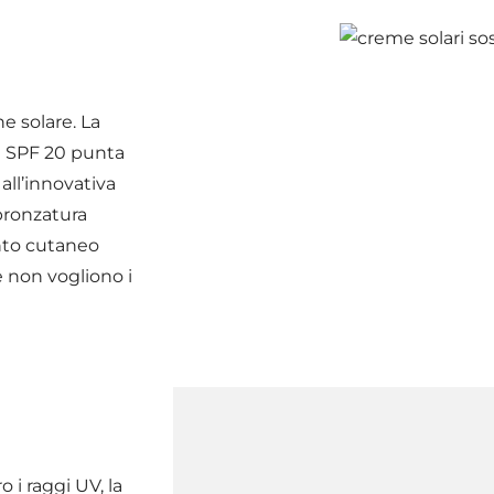
e solare. La
on SPF 20 punta
 all’innovativa
bbronzatura
nto cutaneo
e non vogliono i
 i raggi UV, la