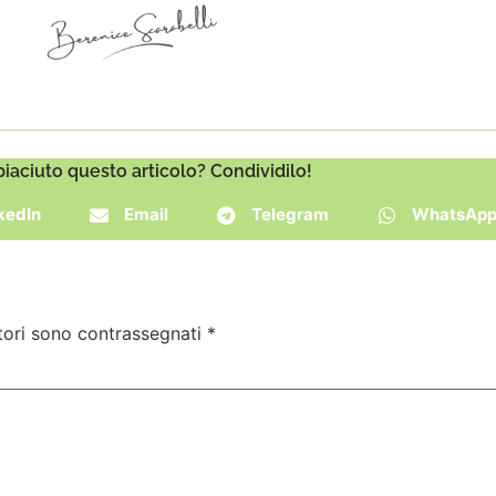
piaciuto questo articolo? Condividilo!
kedIn
Email
Telegram
WhatsAp
tori sono contrassegnati
*