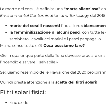
La morte dei coralli è definita una
“morte silenziosa”
che
Environmental Contamination and Toxicology
del 2015
morte dei coralli nascenti
fino al loro
sbiancamen
la femminilizzazione di alcuni pesci
, con tutte le
sarebbero i cavallucci marini e i pesci pappagallo.
Ma ha senso tutto ciò?
Cosa possiamo fare?
«Se in qualunque parte della Terra dovesse bruciare una
l’incendio e salvare il salvabile.»
Seguiamo l’esempio delle Hawai che dal 2020 proibiranno i
Quindi presta attenzione alla
scelta dei filtri solari
!
Filtri solari fisici:
zinc oxide