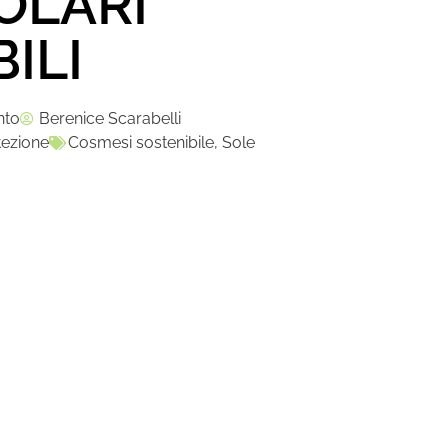
OLARI
ILI
nto
Berenice Scarabelli
tezione
Cosmesi sostenibile
,
Sole