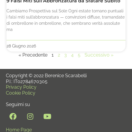
9 Falsi Miti sull’Abbronzatura da Sfatare Subito
Cambiamo Prospettiva sul Sole Ogni estate tornano puntuali
i falsi miti sull’abbronzatura — convinzioni diffuse, tramandate
di ombrellone in ombrellone, che sembrano verità assolute
ma
28 Giugno 2026
« Precedente
1
2
3
4
5
Successivo »
Copyright © 2022 Berenice Scarabelli
P.I.: IT02784670305
Privacy Policy
Cookie Policy
Seguimi su
Home Page