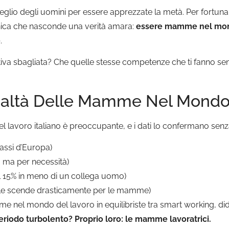
lio degli uomini per essere apprezzate la metà. Per fortuna n
onica che nasconde una verità amara:
essere mamme nel mond
e
.
ttiva sbagliata? Che quelle stesse competenze che ti fanno se
ealtà Delle Mamme Nel Mondo
 lavoro italiano è preoccupante, e i dati lo confermano senza
bassi d’Europa)
 ma per necessità)
il 15% in meno di un collega uomo)
ale scende drasticamente per le mamme)
 nel mondo del lavoro in equilibriste tra smart working, dida
eriodo turbolento? Proprio loro: le mamme lavoratrici.