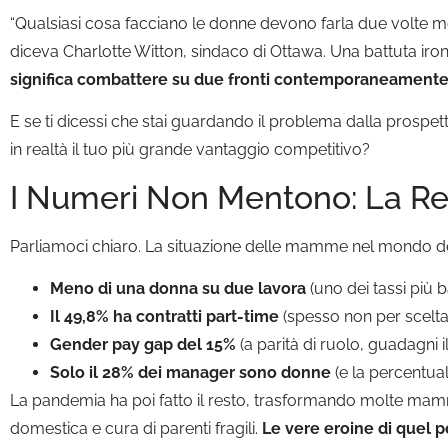
“Qualsiasi cosa facciano le donne devono farla due volte meg
diceva Charlotte Witton, sindaco di Ottawa. Una battuta ir
significa combattere su due fronti contemporaneament
E se ti dicessi che stai guardando il problema dalla prospe
in realtà il tuo più grande vantaggio competitivo?
I Numeri Non Mentono: La R
Parliamoci chiaro. La situazione delle mamme nel mondo del
Meno di una donna su due lavora
(uno dei tassi più 
Il 49,8% ha contratti part-time
(spesso non per scelta
Gender pay gap del 15%
(a parità di ruolo, guadagni 
Solo il 28% dei manager sono donne
(e la percentu
La pandemia ha poi fatto il resto, trasformando molte mamme
domestica e cura di parenti fragili.
Le vere eroine di quel p