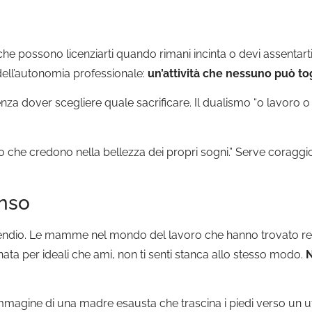
he possono licenziarti quando rimani incinta o devi assentarti
ell’autonomia professionale:
un’attività che nessuno può tog
enza dover scegliere quale sacrificare. Il dualismo “o lavoro 
o che credono nella bellezza dei propri sogni.” Serve coraggi
enso
ipendio. Le mamme nel mondo del lavoro che hanno trovato r
nata per ideali che ami, non ti senti stanca allo stesso modo.
N
’immagine di una madre esausta che trascina i piedi verso un u