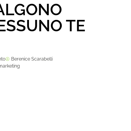
VALGONO
NESSUNO TE
nto
Berenice Scarabelli
marketing