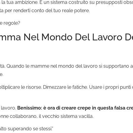
n la tua ambizione. È un sistema costruito su presupposti obsol
 per renderti conto del tuo reale potere.
e regole?
Mamma Nel Mondo Del Lavoro D
à
ivalità. Quando le mamme nel mondo del lavoro si supportano 
e.
ltiplicare le risorse. Dimezzare le fatiche. Usare i propri punt
l lavoro.
Benissimo: è ora di creare crepe in questa falsa c
onne collaborano, il vecchio sistema vacilla.
 alto superando se stessi.”