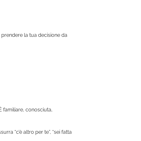
 prendere la tua decisione da
 familiare, conosciuta,
a “c’è altro per te”, “sei fatta