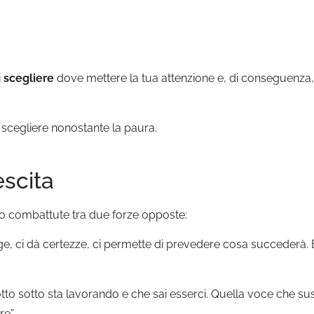
i
scegliere
dove mettere la tua attenzione e, di conseguenza,
i scegliere nonostante la paura.
escita
o combattute tra due forze opposte:
e, ci dà certezze, ci permette di prevedere cosa succederà. È
 sotto sta lavorando e che sai esserci. Quella voce che sussurr
e”.