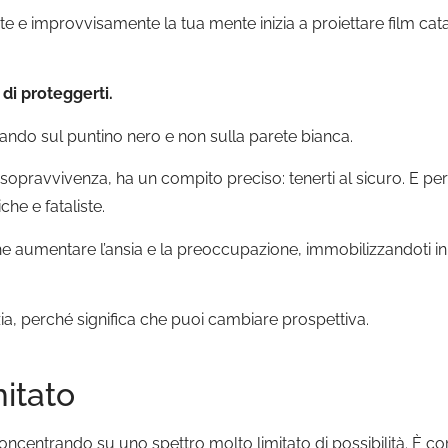
e e improvvisamente la tua mente inizia a proiettare film catas
 di proteggerti.
zzando sul puntino nero e non sulla parete bianca.
 sopravvivenza, ha un compito preciso: tenerti al sicuro. E per
he e fataliste.
e aumentare l’ansia e la preoccupazione, immobilizzandoti in
a, perché significa che puoi cambiare prospettiva.
itato
ai concentrando su uno spettro molto limitato di possibilità. È 