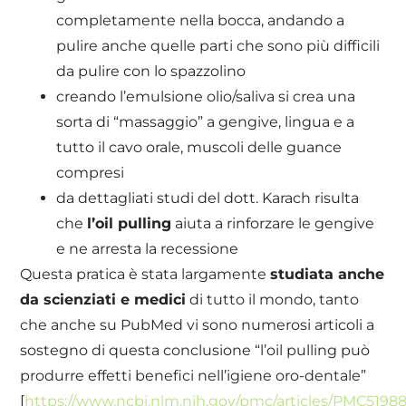
completamente nella bocca, andando a
pulire anche quelle parti che sono più difficili
da pulire con lo spazzolino
creando l’emulsione olio/saliva si crea una
sorta di “massaggio” a gengive, lingua e a
tutto il cavo orale, muscoli delle guance
compresi
da dettagliati studi del dott. Karach risulta
che
l’oil pulling
aiuta a rinforzare le gengive
e ne arresta la recessione
Questa pratica è stata largamente
studiata anche
da scienziati e medici
di tutto il mondo, tanto
che anche su PubMed vi sono numerosi articoli a
sostegno di questa conclusione “l’oil pulling può
produrre effetti benefici nell’igiene oro-dentale”
[
https://www.ncbi.nlm.nih.gov/pmc/articles/PMC51988