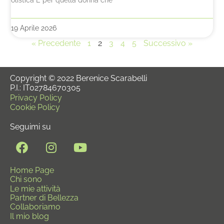
19 Aprile 2026
« Precedente
1
2
3
4
5
Successivo »
Copyright © 2022 Berenice Scarabelli
P.I.: IT02784670305
Privacy Policy
Cookie Policy
Seguimi su
Home Page
Chi sono
Le mie attività
Partner di Bellezza
Collaboriamo
Il mio blog