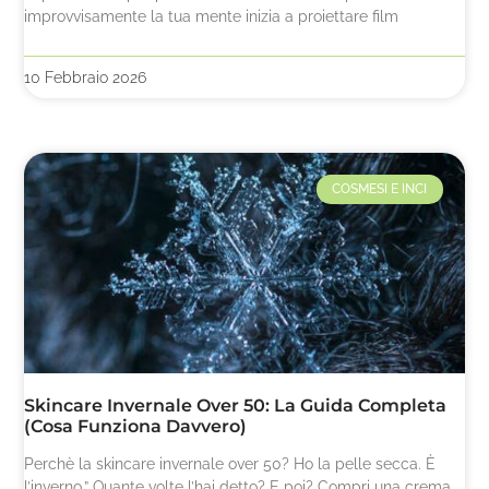
improvvisamente la tua mente inizia a proiettare film
10 Febbraio 2026
COSMESI E INCI
Skincare Invernale Over 50: La Guida Completa
(Cosa Funziona Davvero)
Perchè la skincare invernale over 50? Ho la pelle secca. È
l’inverno.” Quante volte l’hai detto? E poi? Compri una crema