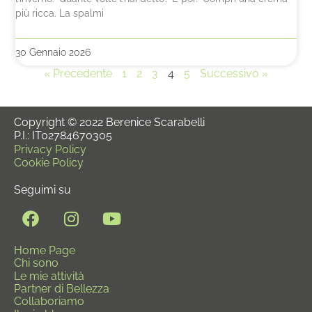
più ricca. La spalmi
30 Gennaio 2026
« Precedente
1
2
3
4
5
Successivo »
Copyright © 2022 Berenice Scarabelli
P.I.: IT02784670305
Privacy Policy
Cookie Policy
Seguimi su
Home Page
Chi sono
Le mie attività
Partner di Bellezza
Collaboriamo