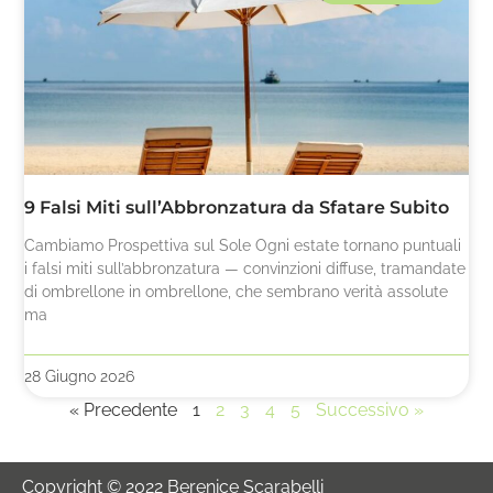
9 Falsi Miti sull’Abbronzatura da Sfatare Subito
Cambiamo Prospettiva sul Sole Ogni estate tornano puntuali
i falsi miti sull’abbronzatura — convinzioni diffuse, tramandate
di ombrellone in ombrellone, che sembrano verità assolute
ma
28 Giugno 2026
« Precedente
1
2
3
4
5
Successivo »
Copyright © 2022 Berenice Scarabelli