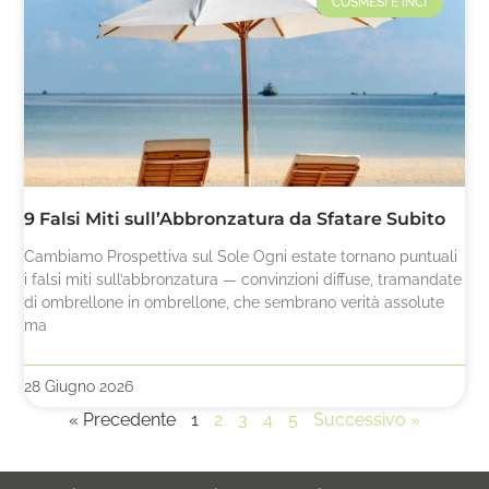
COSMESI E INCI
9 Falsi Miti sull’Abbronzatura da Sfatare Subito
Cambiamo Prospettiva sul Sole Ogni estate tornano puntuali
i falsi miti sull’abbronzatura — convinzioni diffuse, tramandate
di ombrellone in ombrellone, che sembrano verità assolute
ma
28 Giugno 2026
« Precedente
1
2
3
4
5
Successivo »