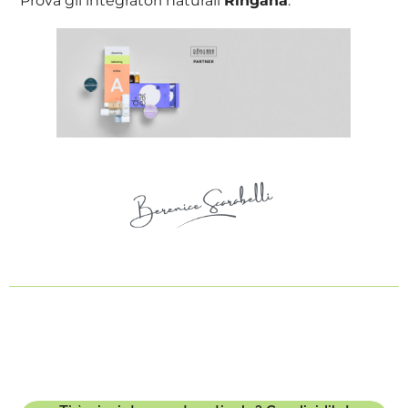
Prova gli integratori naturali
Ringana
.