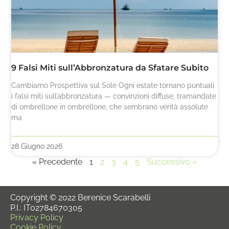
9 Falsi Miti sull’Abbronzatura da Sfatare Subito
Cambiamo Prospettiva sul Sole Ogni estate tornano puntuali
i falsi miti sull’abbronzatura — convinzioni diffuse, tramandate
di ombrellone in ombrellone, che sembrano verità assolute
ma
28 Giugno 2026
« Precedente
1
2
3
4
5
Successivo »
Copyright © 2022 Berenice Scarabelli
P.I.: IT02784670305
Privacy Policy
Cookie Policy