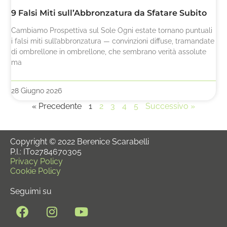
9 Falsi Miti sull’Abbronzatura da Sfatare Subito
Cambiamo Prospettiva sul Sole Ogni estate tornano puntuali
i falsi miti sull’abbronzatura — convinzioni diffuse, tramandate
di ombrellone in ombrellone, che sembrano verità assolute
ma
28 Giugno 2026
« Precedente
1
2
3
4
5
Successivo »
Copyright © 2022 Berenice Scarabelli
P.I.: IT02784670305
Privacy Policy
Cookie Policy
Seguimi su