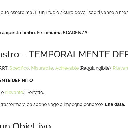
può essere mai. È un rifugio sicuro dove i sogni vanno a mor
mo a questo limbo. E si chiama SCADENZA.
Pilastro – TEMPORALMENTE DE
MART:
Specifico
,
Misurabile
,
Achievable
(Raggiungibile),
Rilevan
ENTE DEFINITO
.
e
rilevante
? Perfetto.
 lo trasformerà da sogno vago a impegno concreto:
una data.
un Obiettivo