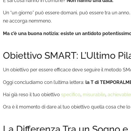
E sai cosa hanno in comune?
Non hanno una data.
Un “un giorno” può essere domani, può essere tra un anno, 
ne accorga nemmeno.
Ma c’è una buona notizia: esiste un antidoto potentissi
Obiettivo SMART: L’Ultimo 
Un obiettivo per essere efficace deve seguire il metodo S
Oggi concludiamo con l’ultima lettera:
la T di TEMPORALM
Hai già reso il tuo obiettivo
specifico
,
misurabile
,
achievable
Ora è il momento di dare al tuo obiettivo quella cosa che
La Differenza Tra un Sogno e 