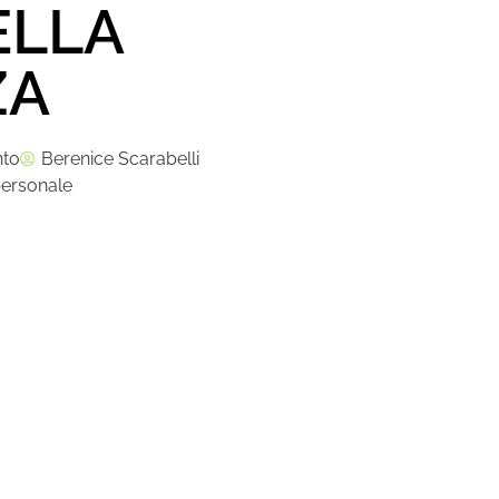
ELLA
ZA
to
Berenice Scarabelli
personale