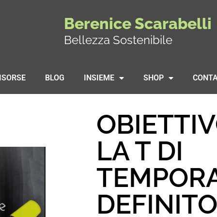
Berenice Scarabelli
Bellezza Sostenibile
ISORSE
BLOG
INSIEME
SHOP
CONTA
OBIETTI
LA T DI
TEMPOR
DEFINITO