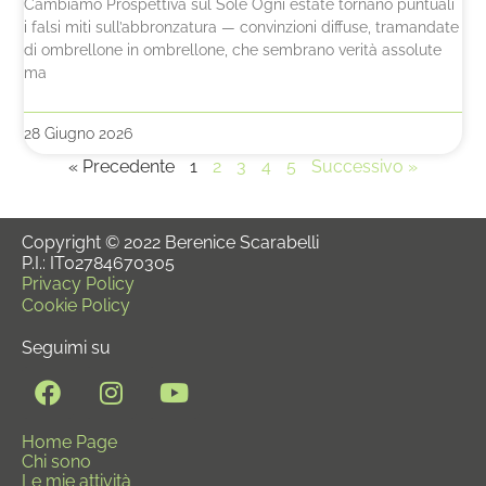
Cambiamo Prospettiva sul Sole Ogni estate tornano puntuali
i falsi miti sull’abbronzatura — convinzioni diffuse, tramandate
di ombrellone in ombrellone, che sembrano verità assolute
ma
28 Giugno 2026
« Precedente
1
2
3
4
5
Successivo »
Copyright © 2022 Berenice Scarabelli
P.I.: IT02784670305
Privacy Policy
Cookie Policy
Seguimi su
Home Page
Chi sono
Le mie attività