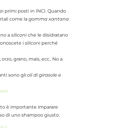
ei primi posti in INCI. Quando
etali come la
gomma xantana
 no a
siliconi
che le disidratano
onoscete i siliconi perché
, orzo, grano, mais, ecc.. No a
nti sono gli
oli di girasole e
noni
nto è importante imparare
uso di uno shampoo giusto.
qui
.