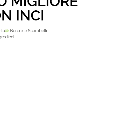
 MIGLIORE
N INCI
nto
Berenice Scarabelli
gredienti