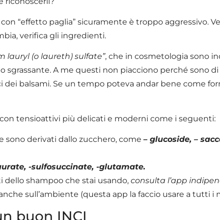
e riconoscerli?
con “effetto paglia” sicuramente è troppo aggressivo. Veri
a, verifica gli ingredienti.
uryl (o laureth) sulfate”
, che in cosmetologia sono in
o sgrassante. A me questi non piacciono perché sono di
ici dei balsami. Se un tempo poteva andar bene come for
n tensioattivi più delicati e moderni come i seguenti:
he sono derivati dallo zucchero, come
– glucoside, – sac
aurate, -sulfosuccinate, -glutamate.
nti dello shampoo che stai usando,
consulta l’app indipe
 anche sull’ambiente (questa app la faccio usare a tutti i 
 un buon INCI