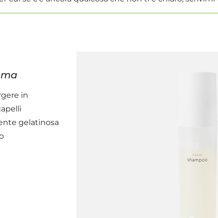
ioma
rgere in
capelli
ente gelatinosa
o