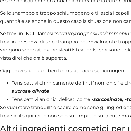
essere delicati per non andare a disidratare la cute. Com
Se lo shampoo è troppo schiumogeno e ti lascia i capelli 
quantità e se anche in questo caso la situazione non cambi
Se trovi in INCI i famosi “
sodium/magnesium/ammonium la
trovi in presenza di uno shampoo potenzialmente tropp
vengono smorzati da tensioattivi cationici che sono tip
vista direi che ora è superata.
Oggi trovi shampoo ben formulati, poco schiumogeni e co
Tensioattivi chimicamente definiti “non ionici” e c
sucrose olivate
Tensioattivi anionici delicati come
-sarcosinate, -t
Se vuoi stare tranquill* e capire come sono gli ingredie
troverai il significato non solo sull’impatto sulla cute ma
Altri ingredienti cosmetici per