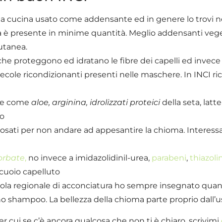
 da cucina usato come addensante ed in genere lo trovi n
ta è presente in minime quantità. Meglio addensanti veg
utanea.
he proteggono ed idratano le fibre dei capelli ed invece
cole ricondizionanti presenti nelle maschere. In INCI ric
nte come
aloe, arginina, idrolizzati proteici
della seta, latte
lo
dosati per non andare ad appesantire la chioma. Interessa
orbate
,
no invece a imidazolidinil-urea,
parabeni
,
thiazoli
 cuoio capelluto
uola regionale di acconciatura ho sempre insegnato qua
no shampoo. La bellezza della chioma parte proprio dall’
ui se c’è ancora qualcosa che non ti è chiaro, scrivimi