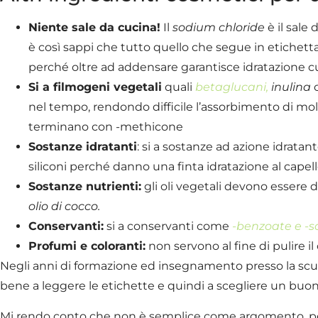
Niente sale da cucina!
Il
sodium chloride
è il sale
è così sappi che tutto quello che segue in etichet
perché oltre ad addensare garantisce idratazione c
Si a filmogeni vegetali
quali
betaglucani,
inulina
c
nel tempo, rendondo difficile l’assorbimento di mole
terminano con -methicone
Sostanze idratanti
: si a sostanze ad azione idrata
siliconi perché danno una finta idratazione al capel
Sostanze nutrienti:
gli oli vegetali devono essere 
olio di cocco.
Conservanti:
si a conservanti come
-benzoate e -s
Profumi e coloranti:
non servono al fine di pulire il
Negli anni di formazione ed insegnamento presso la sc
bene a leggere le etichette e quindi a scegliere un buo
Mi rendo conto che non è semplice come argomento, per c