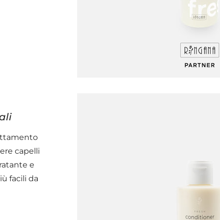
ali
rattamento
ere capelli
dratante e
ù facili da