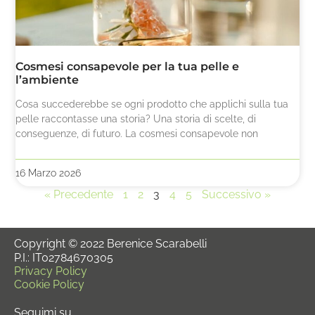
Cosmesi consapevole per la tua pelle e
l’ambiente
Cosa succederebbe se ogni prodotto che applichi sulla tua
pelle raccontasse una storia? Una storia di scelte, di
conseguenze, di futuro. La cosmesi consapevole non
16 Marzo 2026
« Precedente
1
2
3
4
5
Successivo »
Copyright © 2022 Berenice Scarabelli
P.I.: IT02784670305
Privacy Policy
Cookie Policy
Seguimi su