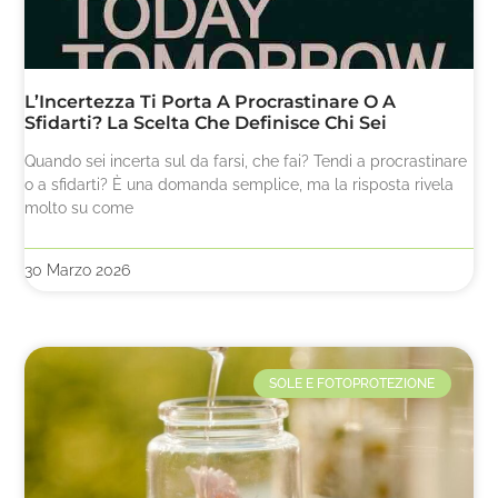
L’Incertezza Ti Porta A Procrastinare O A
Sfidarti? La Scelta Che Definisce Chi Sei
Quando sei incerta sul da farsi, che fai? Tendi a procrastinare
o a sfidarti? È una domanda semplice, ma la risposta rivela
molto su come
30 Marzo 2026
SOLE E FOTOPROTEZIONE