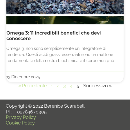
Omega 3: 11 incredibili benefici che devi
conoscere
Omega 3: non sono semplicemente un integratore di
tendenza. Questi acidi grassi essenziali sono un mattone
fondamentale della nostra biochimica e il corpo non può
13 Dicembre 2025
« Precedente
1
2
3
4
5
Successivo »
Copyright © 2022 Berenice Scarabelli
P.I.: IT02784670305
Privacy Policy
Cookie Policy